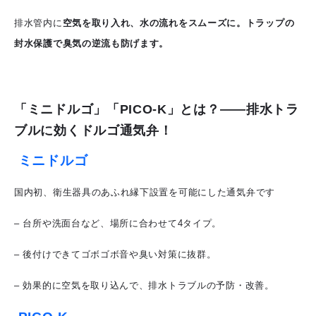
排水管内に
空気を取り入れ、水の流れをスムーズに。トラップの
封水保護で臭気の逆流も防げます。
「ミニドルゴ」「PICO-K」とは？――排水トラ
ブルに効くドルゴ通気弁！
ミニドルゴ
国内初、衛生器具のあふれ縁下設置を可能にした通気弁です
– 台所や洗面台など、場所に合わせて4タイプ。
– 後付けできてゴボゴボ音や臭い対策に抜群。
– 効果的に空気を取り込んで、排水トラブルの予防・改善。