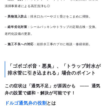
清掃事業者による高圧洗浄も◎
–
異物混入防止
：排水口カバーやゴミ受けをこまめに掃除。
–
経年劣化対策
：シールパッキンやトラップの定期点検・交換。
老朽化設備の更新。
–
施工不良への対応
：給排水工事のプロに相談・修繕依頼。
「ゴボゴボ音・悪臭」、「トラップ封水が
排水管に引き込まれる」場合のポイント
この症状は「通気不足」が原因かも ――
通気
弁の設置
で緩和・解決が可能です！
ドルゴ通気弁の役割
とは