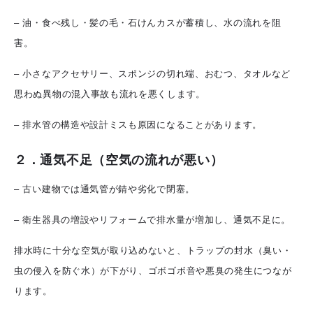
– 油・食べ残し・髪の毛・石けんカスが蓄積し、水の流れを阻
害。
– 小さなアクセサリー、スポンジの切れ端、おむつ、タオルなど
思わぬ異物の混入事故も流れを悪くします。
– 排水管の構造や設計ミスも原因になることがあります。
２．通気不足（空気の流れが悪い）
– 古い建物では通気管が錆や劣化で閉塞。
– 衛生器具の増設やリフォームで排水量が増加し、通気不足に。
排水時に十分な空気が取り込めないと、トラップの封水（臭い・
虫の侵入を防ぐ水）が下がり、ゴボゴボ音や悪臭の発生につなが
ります。