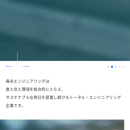
1
2
3
4
5
Prev
Next
森永エンジニアリングは
食と住と環境を総合的にとらえ、
サステナブルな明日を提案し続けるトータル・エンジニアリング
企業です。