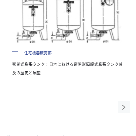
住宅機器販売部
密閉式膨張タンク：日本における密閉形隔膜式膨張タンク普
及の歴史と展望
次の
ペー
ジ