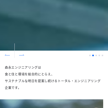
1
2
3
4
5
Prev
Next
森永エンジニアリングは
食と住と環境を総合的にとらえ、
サステナブルな明日を提案し続けるトータル・エンジニアリング
企業です。