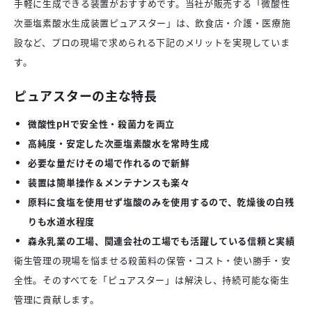
手軽に生成できる装置がおすすめです。当社が販売する「微酸性
次亜塩素酸水生成装置ピュアスター」は、飲食店・介護・医療施
設など、プロの現場で求められる下記のメリットを実現していま
す。
ピュアスターの主な特長
微酸性pHで安全性・殺菌力を両立
高純度・安定した次亜塩素酸水を常時生成
必要な量だけその場で作れるので新鮮
装置は簡単操作＆メンテナンスも楽々
原料に食塩を使用せず塩酸のみを使用するので、乾燥後の白残
りも水道水程度
森永乳業の工場、関連会社の工場でも活躍している信頼と実績
衛生管理の現場を悩ませる殺菌料の保管・コスト・使い勝手・安
全性。そのすべてを「ピュアスター」は解決し、持続可能な衛生
管理に貢献します。