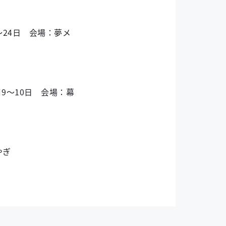
～24日 会場：夢メ
9～10日 会場：幕
やぎ