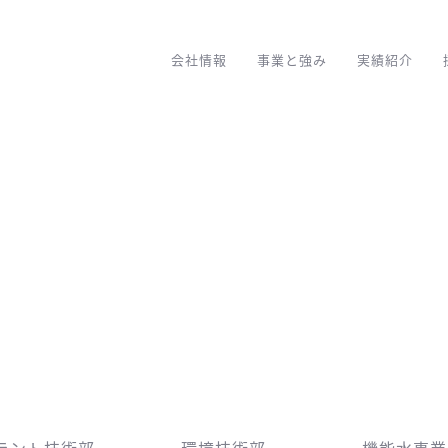
会社情報
事業と強み
実績紹介
ラント技術部
環境技術部
機能水事業