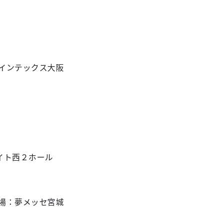
：インテックス大阪
イト西２ホール
会場：夢メッセ宮城