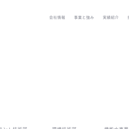
会社情報
事業と強み
実績紹介
ラント技術部
環境技術部
機能水事業