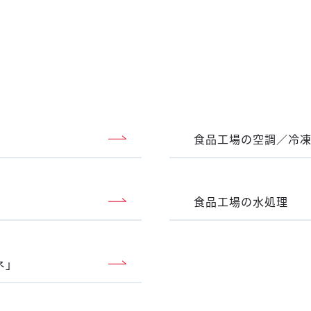
食品工場の空調／冷
食品工場の水処理
ネ」