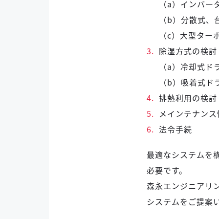
（a）インバー
（b）分散式、
（c）大型ター
3.
除湿方式の検討
（a）冷却式ド
（b）吸着式ド
4.
排熱利用の検討
5.
メインテナンス
6.
法令手続
最適なシステムを
必要です。
森永エンジニアリ
システムをご提案