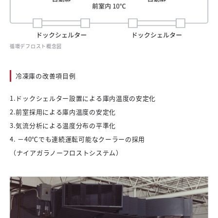
循環デフロスト概念図
冷凍庫の改善項目例
1.
ドックシェルター設置による庫内温度の安定化
2.
前室採用による庫内温度の安定化
3.
気流分析による温度分布の平準化
4.
－40℃でも連続運転可能なクーラーの採用
（ナイアガラノーフロストシステム）