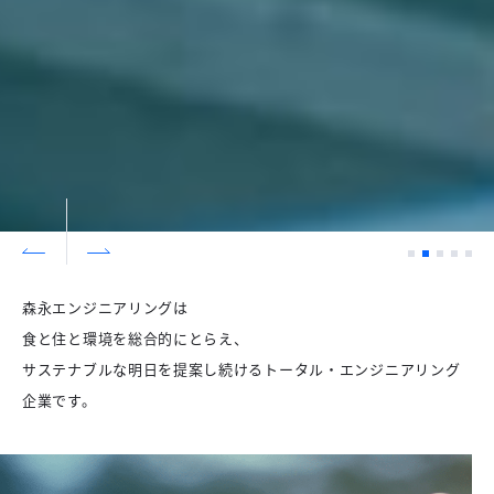
1
2
3
4
5
Prev
Next
森永エンジニアリングは
食と住と環境を総合的にとらえ、
サステナブルな明日を提案し続けるトータル・エンジニアリング
企業です。