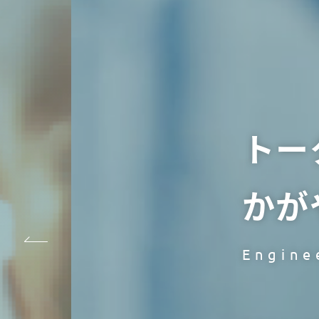
トー
かが
Engine