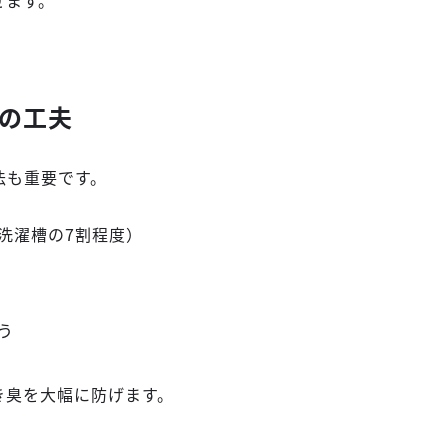
せます。
の工夫
法も重要です。
洗濯槽の7割程度）
う
き臭を大幅に防げます。