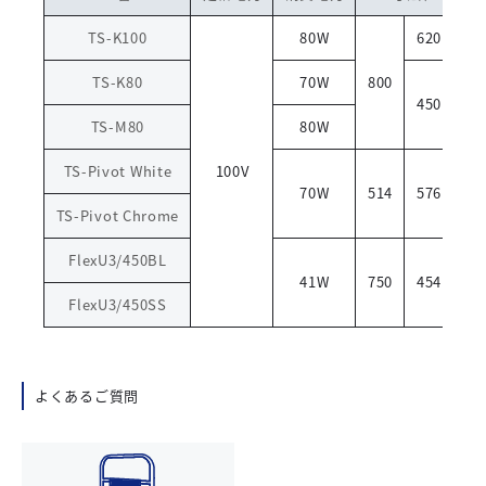
TS-K100
80W
620
TS-K80
70W
800
9
450
TS-M80
80W
TS-Pivot White
100V
70W
514
576
8
TS-Pivot Chrome
FlexU3/450BL
41W
750
454
11
FlexU3/450SS
よくあるご質問