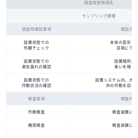
調査実施現場名
サンプリング機種
調査時確認事項
確認方法
設置状態での
本体の変形・
外観チェック
目視にて確
設置状態での
設置場所周
臭気漏れの確認
臭いを嗅ぎ
設置状態での
設置システム内、大便
作動状況の確認
弁の作動を目視
検査事項
検査内容
作動検査
検査装置にて
機密検査
検査装置にて