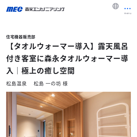
menu
住宅機器販売部
【タオルウォーマー導入】露天風呂
付き客室に森永タオルウォーマー導
入｜極上の癒し空間
松島温泉 松島 一の坊 様