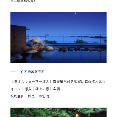
三立機電株式會社
住宅機器販売部
【タオルウォーマー導入】露天風呂付き客室に森永タオルウ
ォーマー導入｜極上の癒し空間
松島温泉 松島 一の坊 様