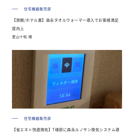
住宅機器販売部
【旅館/ホテル業】森永タオルウォーマー導入でお客様満足
度向上
里山十帖 様
住宅機器販売部
【省エネ×快適換気】T様邸に森永ルノサン換気システム導