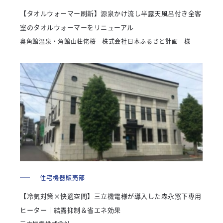
【タオルウォーマー刷新】源泉かけ流し半露天風呂付き全客
室のタオルウォーマーをリニューアル
奥角館温泉・角館山荘侘桜 株式会社日本ふるさと計画 様
住宅機器販売部
【冷気対策×快適空間】三立機電様が導入した森永窓下専用
ヒーター｜結露抑制＆省エネ効果