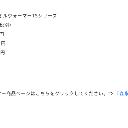
オルウォーマーTSシリーズ
税別）
0円
0円
0円
マー商品ページはこちらをクリックしてください。⇒
『森