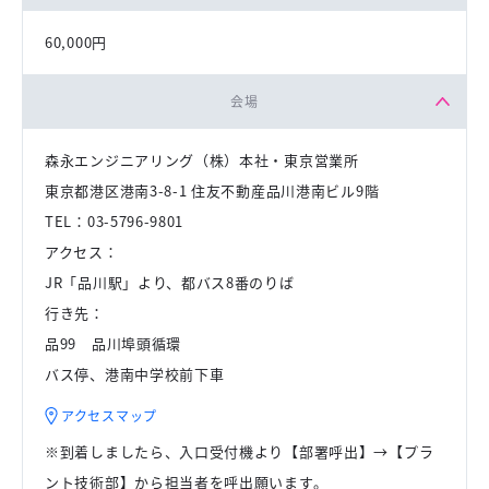
60,000円
会場
森永エンジニアリング（株）本社・東京営業所
東京都港区港南3-8-1 住友不動産品川港南ビル9階
TEL：03-5796-9801
アクセス：
JR「品川駅」より、都バス8番のりば
行き先：
品99 品川埠頭循環
バス停、港南中学校前下車
アクセスマップ
※到着しましたら、入口受付機より【部署呼出】→【プラ
ント技術部】から担当者を呼出願います。