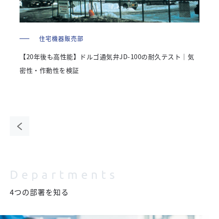
住宅機器販売部
【20年後も高性能】ドルゴ通気弁JD-100の耐久テスト｜気
密性・作動性を検証
前の
ペー
ジ
Departments
4つの部署を知る