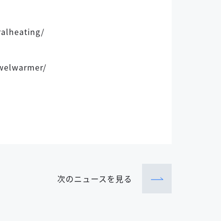
alheating/
welwarmer/
次のニュース
を見る