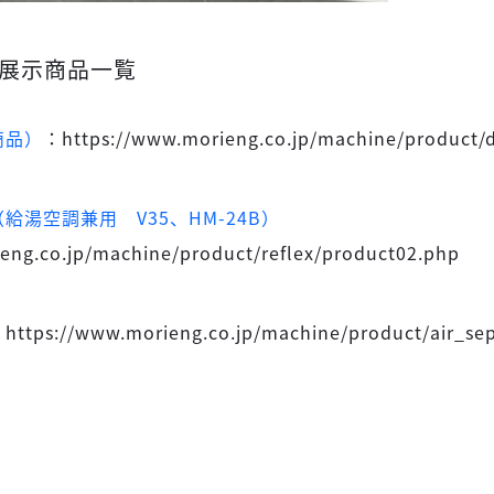
展示商品一覧
商品）
：https://www.morieng.co.jp/machine/product/
給湯空調兼用 V35、HM-24B）
eng.co.jp/machine/product/reflex/product02.php
https://www.morieng.co.jp/machine/product/air_sep