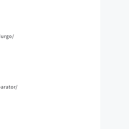
durgo/
arator/