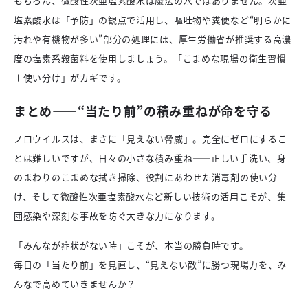
もちろん、微酸性次亜塩素酸水は魔法の水ではありません。次亜
塩素酸水は「予防」の観点で活用し、嘔吐物や糞便など“明らかに
汚れや有機物が多い”部分の処理には、厚生労働省が推奨する高濃
度の塩素系殺菌料を使用しましょう。「こまめな現場の衛生習慣
＋使い分け」がカギです。
まとめ――“当たり前”の積み重ねが命を守る
ノロウイルスは、まさに「見えない脅威」。完全にゼロにするこ
とは難しいですが、日々の小さな積み重ね――正しい手洗い、身
のまわりのこまめな拭き掃除、役割にあわせた消毒剤の使い分
け、そして微酸性次亜塩素酸水など新しい技術の活用こそが、集
団感染や深刻な事故を防ぐ大きな力になります。
「みんなが症状がない時」こそが、本当の勝負時です。
毎日の「当たり前」を見直し、“見えない敵”に勝つ現場力を、み
んなで高めていきませんか？