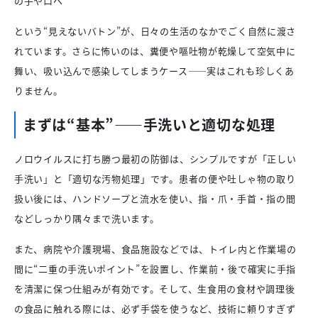
の手や口へ
という“見えないバトン”が、日々の生活のなかでごく自然に渡さ
れています。さらに怖いのは、糞便や嘔吐物が乾燥して空気中に
舞い、吸い込んで感染してしまうケース――実はこれも珍しくあ
りません。
まずは“基本”――手洗いと適切な処理
ノロウイルスに打ち勝つ最初の防御は、シンプルですが「正しい
手洗い」と「適切な汚物処理」です。患者の便や吐しゃ物の取り
扱い後には、ハンドソープと流水を使い、指・爪・手首・指の間
などしっかり隅々まで洗います。
また、病院や介護現場、食品施設などでは、トイレ内と作業場の
間に“二重の手洗いポイント”を設置し、作業前・後で確実に手指
を清潔に保つ仕組みが有効です。そして、生食用の食材や調理後
の食品に触れる際には、必ず手袋を使うなど、技術に頼りすぎず