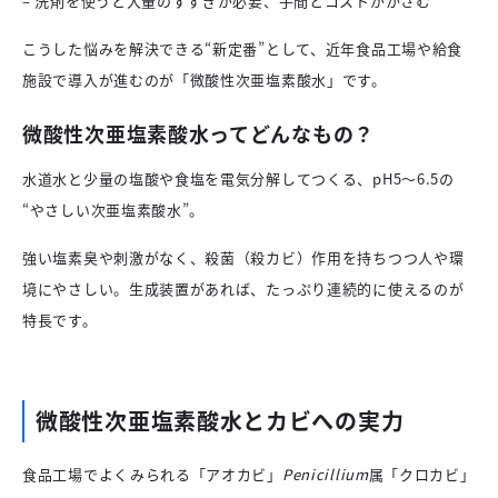
– 洗剤を使うと大量のすすぎが必要、手間とコストがかさむ
こうした悩みを解決できる“新定番”として、近年食品工場や給食
施設で導入が進むのが「微酸性次亜塩素酸水」です。
微酸性次亜塩素酸水ってどんなもの？
水道水と少量の塩酸や食塩を電気分解してつくる、pH5〜6.5の
“やさしい次亜塩素酸水”。
強い塩素臭や刺激がなく、殺菌（殺カビ）作用を持ちつつ人や環
境にやさしい。生成装置があれば、たっぷり連続的に使えるのが
特長です。
微酸性次亜塩素酸水とカビへの実力
食品工場でよくみられる「アオカビ」
Penicillium
属「クロカビ」