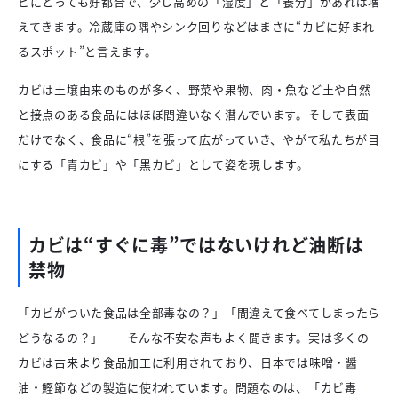
ビにとっても好都合で、少し高めの「湿度」と「養分」があれば増
えてきます。冷蔵庫の隅やシンク回りなどはまさに“カビに好まれ
るスポット”と言えます。
カビは土壌由来のものが多く、野菜や果物、肉・魚など土や自然
と接点のある食品にはほぼ間違いなく潜んでいます。そして表面
だけでなく、食品に“根”を張って広がっていき、やがて私たちが目
にする「青カビ」や「黒カビ」として姿を現します。
カビは“すぐに毒”ではないけれど油断は
禁物
「カビがついた食品は全部毒なの？」「間違えて食べてしまったら
どうなるの？」——そんな不安な声もよく聞きます。実は多くの
カビは古来より食品加工に利用されており、日本では味噌・醤
油・鰹節などの製造に使われています。問題なのは、「カビ毒