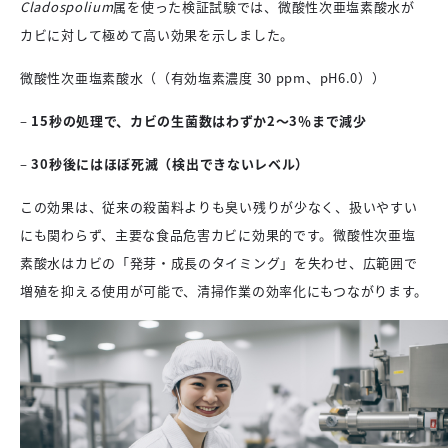
Cladospolium
属を使った検証試験では、微酸性次亜塩素酸水が
カビに対して極めて高い効果を示しました。
微酸性次亜塩素酸水（（有効塩素濃度 30 ppm、pH6.0））
–
15秒の処理で、カビの生菌数はわずか2〜3％まで減少
–
30秒後にはほぼ死滅（検出できないレベル）
この効果は、従来の殺菌料よりも臭い残りが少なく、扱いやすい
にも関わらず、主要な食品危害カビに効果的です。微酸性次亜塩
素酸水はカビの「発芽・成長のタイミング」を失わせ、広範囲で
増殖を抑える使用が可能で、清掃作業の効率化にもつながります。