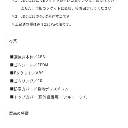
※1 JDC-125にはEソケットおよびゴムリングは付属されてい
ません。市販のソケットに直接、接着固定してください
※2 JDC-125のΦdは外径寸法です
※上記通気量は差圧250Paの値です。
材質
■通気弁本体／ABS
■ゴムシール／EPDM
■Eソケット／ABS
■ゴムリング／CR
■防寒カバー／発泡ポリスチレン
■トップカバー(屋外設置用)／アルミニウム
製品の特徴