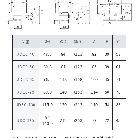
型番
Φd
ΦD
(ΦD')
A
B
C
D
JDEC-40
48.3
84
(123)
82
39
58
24
JDEC-50
60.3
84
(123)
85
39
61
24
JDEC-65
76.4
118
(158)
100
45
71
29
JDEC-75
89.9
140
(183)
114
50
76
38
JDEC-100
115.0
170
(213)
110
58
86
24
※2
JDC-125
212
(253)
78
72
45
-
140.0