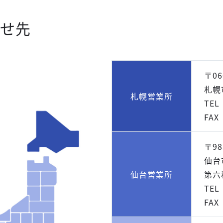
せ先
〒06
札幌
札幌営業所
TEL
FAX
〒98
仙台
仙台営業所
第六
TEL
FAX