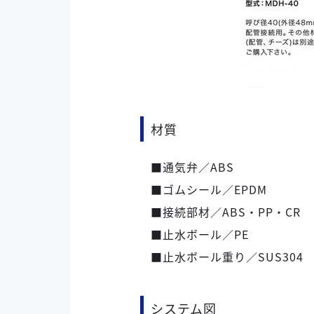
材質
■通気弁／ABS
■ゴムシール／EPDM
■接続部材／ABS・PP・CR
■止水ボール／PE
■止水ボール重り／SUS304
システム図