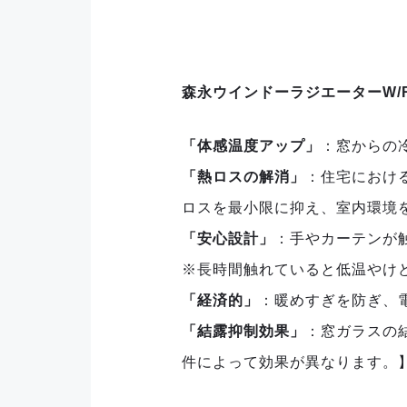
森永ウインドーラジエーターW/
「体感温度アップ」
：窓からの
「熱ロスの解消」
：住宅におけ
ロスを最小限に抑え、室内環境
「安心設計」
：手やカーテンが
※長時間触れていると低温やけ
「経済的」
：暖めすぎを防ぎ、
「結露抑制効果」
：窓ガラスの
件によって効果が異なります。