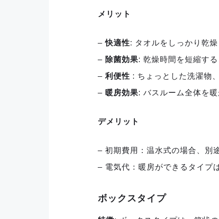
メリット
–
快適性
: タオルをしっかり乾
–
除菌効果
: 乾燥時間を短縮す
–
利便性
: ちょっとした洗濯物
–
暖房効果
: バスルーム全体を
デメリット
– 初期費用：温水式の場合、別
– 電気代：暖房ができるタイ
ボックスタイプ