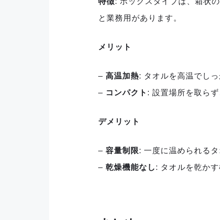
特徴
: ボックスタイプは、箱
と業務用があります。
メリット
–
高温加熱
: タオルを高温でし
–
コンパクト
: 設置場所を取ら
デメリット
–
容量制限
: 一度に温められる
–
乾燥機能なし
: タオルを乾か